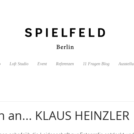
o
Loft Studio
Event
Referenzen
11 Fragen Blog
Ausstell
n an... KLAUS HEINZLER