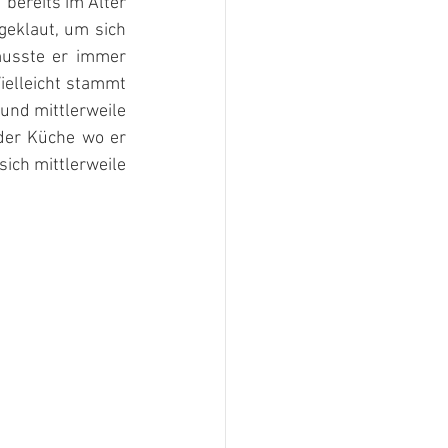
bereits im Alter 
eklaut, um sich 
musste er immer 
ielleicht stammt 
und mittlerweile 
der Küche wo er 
ich mittlerweile 