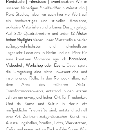
Rentstudio | Filmstudio | Eventlocation
. Wie in
unseren bisherigen SpielfeldBerlin Mietstudio |
Rent Studios, haben wir auch hier viel Wert auf
ein hochwertiges und stilvolles Ambiente,
exklusive Materialien und urbanes Design gelegt.
Auf 320 Quadratmetern und unter
12 Meter
hohen Skylights
bieten unser Mietstudio eine der
außergewöhnlichsten und individuellsten
Tageslicht Locations in Berlin und viel Platz für
eure kreativen Momente egal ob
Fotoshoot,
Videodreh, Workshop oder Event.
Dabei spielt
die Umgebung eine nicht unwesentliche und
inspirierende Rolle. In den Reinbeckhallen, auf
dem Areal des früheren AEG-
Transformatorenwerks, entstand in den letzten
Jahren ein unvergleichlicher Ort für Freidenker.
Und da Kunst und Kultur in Berlin oft
maßgebliche Triebkräfte sind, entstand schnell
eine Art Zentrum zeitgenössischer Kunst mit
Ausstellungshallen, Studios, Lofts, Werkstätten,
Cafes und unverbautem Blick auf die Spree. Wer